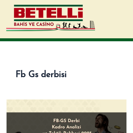
İçeriğe
atla
Fb Gs derbisi