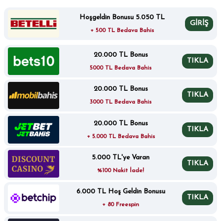
Hoşgeldin Bonusu 5.050 TL
GİRİŞ
+ 500 TL Bedava Bahis
20.000 TL Bonus
TIKLA
5000 TL Bedava Bahis
20.000 TL Bonus
TIKLA
3000 TL Bedava Bahis
20.000 TL Bonus
TIKLA
+ 5.000 TL Bedava Bahis
5.000 TL'ye Varan
TIKLA
%100 Nakit İade!
6.000 TL Hoş Geldin Bonusu
TIKLA
+ 80 Freespin