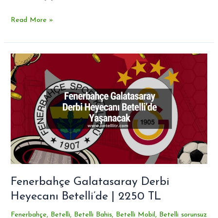
FB-
Read More »
GS
Derbi
Kadro
Analizi
ve
Taktik
Rehberi
2025
Fenerbahçe Galatasaray Derbi
Heyecanı Betelli’de | 2250 TL
Fenerbahçe
,
Betelli
,
Betelli Bahis
,
Betelli Mobil
,
Betelli sorunsuz