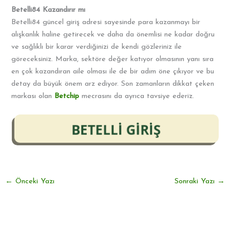
Betelli84 Kazandırır mı
Betelli84 güncel giriş adresi sayesinde para kazanmayı bir
alışkanlık haline getirecek ve daha da önemlisi ne kadar doğru
ve sağlıklı bir karar verdiğinizi de kendi gözleriniz ile
göreceksiniz. Marka, sektöre değer katıyor olmasının yanı sıra
en çok kazandıran aile olması ile de bir adım öne çıkıyor ve bu
detay da büyük önem arz ediyor. Son zamanların dikkat çeken
markası olan
Betchip
mecrasını da ayrıca tavsiye ederiz.
←
Önceki Yazı
Sonraki Yazı
→