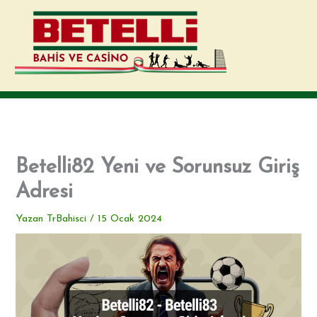
İçeriğe
atla
Betelli82 Yeni ve Sorunsuz Giriş
Adresi
Yazan
TrBahisci
/
15 Ocak 2024