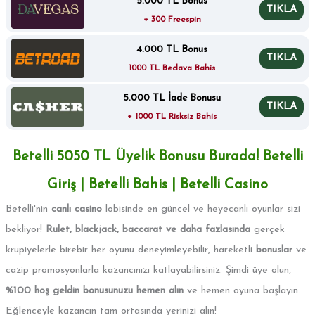
5.000 TL Bonus
TIKLA
+ 300 Freespin
4.000 TL Bonus
TIKLA
1000 TL Bedava Bahis
5.000 TL İade Bonusu
TIKLA
+ 1000 TL Risksiz Bahis
Betelli 5050 TL Üyelik Bonusu Burada! Betelli
Giriş | Betelli Bahis | Betelli Casino
Betelli'nin
canlı casino
lobisinde en güncel ve heyecanlı oyunlar sizi
bekliyor!
Rulet, blackjack, baccarat ve daha fazlasında
gerçek
krupiyelerle birebir her oyunu deneyimleyebilir, hareketli
bonuslar
ve
cazip promosyonlarla kazancınızı katlayabilirsiniz. Şimdi üye olun,
%100 hoş geldin bonusunuzu hemen alın
ve hemen oyuna başlayın.
Eğlenceyle kazancın tam ortasında yerinizi alın!