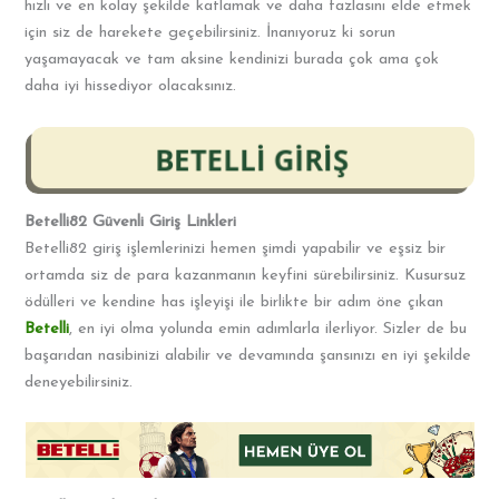
hızlı ve en kolay şekilde katlamak ve daha fazlasını elde etmek
için siz de harekete geçebilirsiniz. İnanıyoruz ki sorun
yaşamayacak ve tam aksine kendinizi burada çok ama çok
daha iyi hissediyor olacaksınız.
Betelli82 Güvenli Giriş Linkleri
Betelli82 giriş işlemlerinizi hemen şimdi yapabilir ve eşsiz bir
ortamda siz de para kazanmanın keyfini sürebilirsiniz. Kusursuz
ödülleri ve kendine has işleyişi ile birlikte bir adım öne çıkan
Betelli
, en iyi olma yolunda emin adımlarla ilerliyor. Sizler de bu
başarıdan nasibinizi alabilir ve devamında şansınızı en iyi şekilde
deneyebilirsiniz.