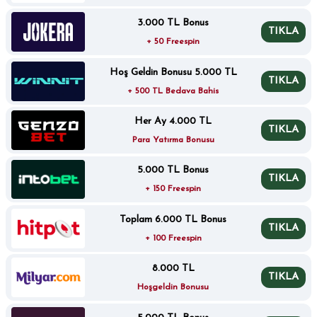
3.000 TL Bonus
TIKLA
+ 50 Freespin
Hoş Geldin Bonusu 5.000 TL
TIKLA
+ 500 TL Bedava Bahis
Her Ay 4.000 TL
TIKLA
Para Yatırma Bonusu
5.000 TL Bonus
TIKLA
+ 150 Freespin
Toplam 6.000 TL Bonus
TIKLA
+ 100 Freespin
8.000 TL
TIKLA
Hoşgeldin Bonusu