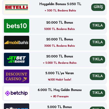
Hoşgeldin Bonusu 5.050 TL
GİRİŞ
+ 500 TL Bedava Bahis
20.000 TL Bonus
TIKLA
5000 TL Bedava Bahis
20.000 TL Bonus
TIKLA
3000 TL Bedava Bahis
20.000 TL Bonus
TIKLA
+ 5.000 TL Bedava Bahis
5.000 TL'ye Varan
TIKLA
%100 Nakit İade!
6.000 TL Hoş Geldin Bonusu
TIKLA
+ 80 Freespin
5.000 TL Bonus