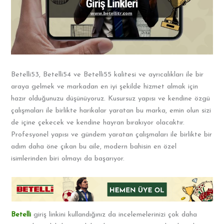
Betelli53, Betelli54 ve Betelli55 kalitesi ve ayrıcalıkları ile bir
araya gelmek ve markadan en iyi şekilde hizmet almak için
hazır olduğunuzu düşünüyoruz. Kusursuz yapısı ve kendine özgü
çalışmaları ile birlikte harikalar yaratan bu marka, emin olun sizi
de içine çekecek ve kendine hayran bırakıyor olacaktır.
Profesyonel yapısı ve gündem yaratan çalışmaları ile birlikte bir
adım daha öne çıkan bu aile, modern bahisin en özel
isimlerinden biri olmayı da başarıyor.
Betelli
giriş linkini kullandığınız da incelemelerinizi çok daha