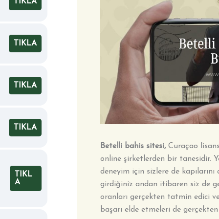
TIKLA
TIKLA
TIKLA
TIKLA
Betelli bahis sitesi,
Curaçao lisans
online şirketlerden bir tanesidir. Y
deneyim için sizlere de kapılarını
TIKL
A
girdiğiniz andan itibaren siz de 
oranları gerçekten tatmin edici ve
başarı elde etmeleri de gerçekten 