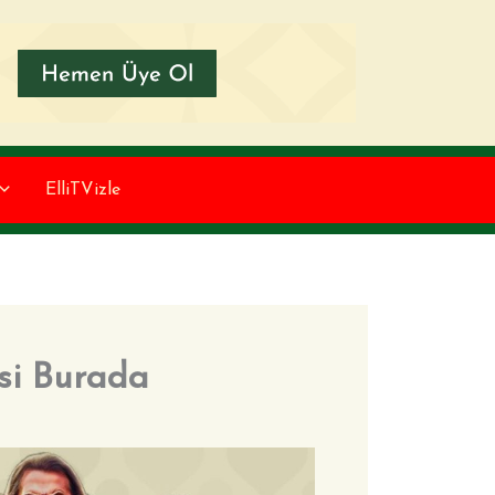
ElliTVizle
esi Burada