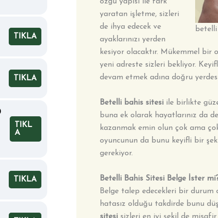
özgü yapısı ile fark
yaratan işletme, sizleri
de ihya edecek ve
betell
TIKLA
ayaklarınızı yerden
kesiyor olacaktır. Mükemmel bir 
yeni adreste sizleri bekliyor. Key
devam etmek adına doğru yerdesi
TIKLA
Betelli bahis sitesi
ile birlikte g
0
buna ek olarak hayatlarınız da de
TIKL
kazanmak emin olun çok ama çok
A
oyuncunun da bunu keyifli bir şe
gerekiyor.
Betelli Bahis Sitesi Belge İster mi
TIKLA
Belge talep edecekleri bir durum o
hatasız olduğu takdirde bunu dü
sitesi
sizleri en iyi şekil de misaf