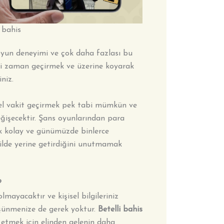
i bahis
oyun deneyimi ve çok daha fazlası bu
ifli zaman geçirmek ve üzerine koyarak
niz.
üzel vakit geçirmek pek tabi mümkün ve
ğişecektir. Şans oyunlarından para
 kolay ve günümüzde binlerce
kilde yerine getirdiğini unutmamak
?
lmayacaktır ve kişisel bilgileriniz
şünmenize de gerek yoktur.
Betelli bahis
ir etmek için elinden gelenin daha