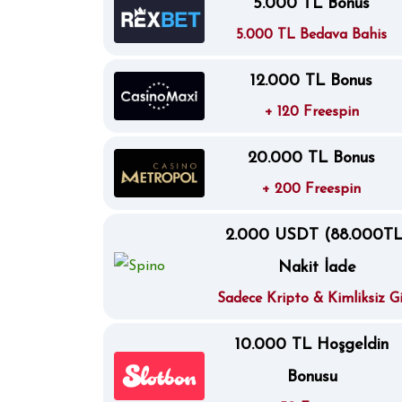
5.000 TL Bonus
5.000 TL Bedava Bahis
12.000 TL Bonus
+ 120 Freespin
20.000 TL Bonus
+ 200 Freespin
2.000 USDT (88.000TL
Nakit İade
Sadece Kripto & Kimliksiz Gi
10.000 TL Hoşgeldin
Bonusu