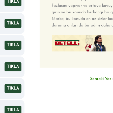
TIKLA
fazlasını yapıyor ve ortaya koyuyor
girin ve bu konuda herhangi bir g
Marka, bu konuda en az sizler ka
TIKLA
durumu onları da bir adım daha ö
TIKLA
TIKLA
Sonraki Yaz
TIKLA
TIKLA