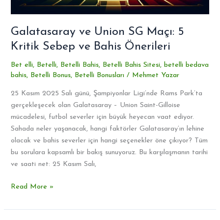
Galatasaray ve Union SG Maçı: 5
Kritik Sebep ve Bahis Önerileri
Bet elli
,
Betelli
,
Betelli Bahis
,
Betelli Bahis Sitesi
,
betelli bedava
bahis
,
Betelli Bonus
,
Betelli Bonusları
/
Mehmet Yazar
25 Kasım 2025 Salı günü, Şampiyonlar Ligi’nde Rams Park’ta
gerçekleşecek olan Galatasaray – Union Saint-Gilloise
mücadelesi, futbol severler için büyük heyecan vaat ediyor.
Sahada neler yaşanacak, hangi faktörler Galatasaray’ın lehine
olacak ve bahis severler için hangi seçenekler öne çıkıyor? Tüm
bu sorulara kapsamlı bir bakış sunuyoruz. Bu karşılaşmanın tarihi
ve saati net: 25 Kasım Salı,
Galatasaray
Read More »
ve
Union