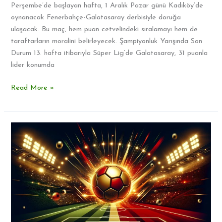
Perşembe’de başlayan hafta, 1 Aralık Pazar günü Kadıköy’de
oynanacak Fenerbahçe-Galatasaray derbisiyle doruğa
ulaşacak. Bu maç, hem puan cetvelindeki sıralamayı hem de
taraftarların moralini belirleyecek. Şampiyonluk Yarışında Son
Durum 13. hafta itibarıyla Süper Lig’de Galatasaray, 31 puanla
lider konumda
Süper
Read More »
Lig
14.
Hafta:
Kadıköy’de
Şampiyonluk
Savaşı