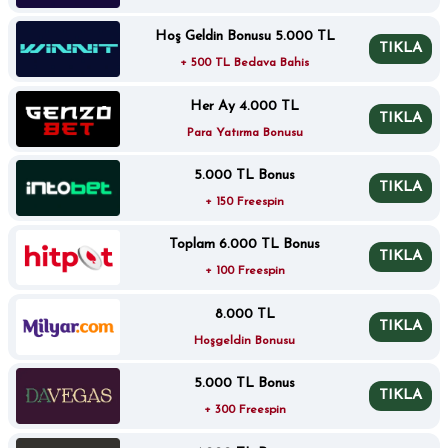
Hoş Geldin Bonusu 5.000 TL
TIKLA
+ 500 TL Bedava Bahis
Her Ay 4.000 TL
TIKLA
Para Yatırma Bonusu
5.000 TL Bonus
TIKLA
+ 150 Freespin
Toplam 6.000 TL Bonus
TIKLA
+ 100 Freespin
8.000 TL
TIKLA
Hoşgeldin Bonusu
5.000 TL Bonus
TIKLA
+ 300 Freespin