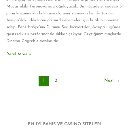
Macar ekibi Ferencvaros’u ağırlayacak. Bu mücadele, sadece 3
puan kazanmakla kalmayacak, aynı zamanda her iki takımın
Avrupa’daki iddialarını da sürdürebilmeleri için kritik bir öneme
sahip. Fenerbahçe’nin Durumu Sarı-lacivertliler, Avrupa Ligi’nde
gösterdikleri performansla dikkat çekiyor. Geçtiğimiz maçlarda
Dinamo Zagreb’e yenilse de
Avrupa
Read More »
Ligi’nde
Fenerbahçe
ve
1
2
Next
→
Ferencvaros
Maçı:
Kazanma
Mücadelesi
EN IYI BAHIS VE CASINO SITELERI