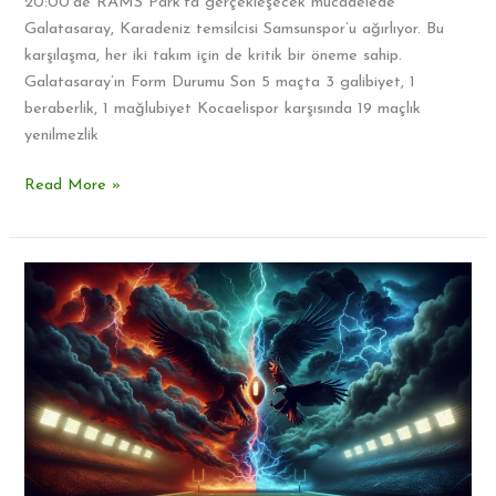
20:00’de RAMS Park’ta gerçekleşecek mücadelede
Galatasaray, Karadeniz temsilcisi Samsunspor’u ağırlıyor. Bu
karşılaşma, her iki takım için de kritik bir öneme sahip.
Galatasaray’ın Form Durumu Son 5 maçta 3 galibiyet, 1
beraberlik, 1 mağlubiyet Kocaelispor karşısında 19 maçlık
yenilmezlik
Galatasaray’ın
Read More »
Zirve
Mücadelesi:
Samsunspor
Karşısında
Kritik
Sınav