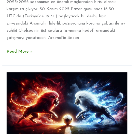
2025/2026 sezonunun en önemli maçlarından birisi olarak
karşımıza çıkıyor. 30 Kasım 2025 Pazar günü saat 16:30
UTC’de (Türkiye’de 19:30) başlayacak bu derbi, ligin
zirvesindeki Arsenal’in liderlik pozisyonunu koruma çabası ile ev
sahibi Chelsea’nin üst sıralara tırmanma hedefi arasındaki
çatışmayı yansıtacak. Arsenal’in Sezon
30
Read More »
Kasım
Londra
Derbisi:
Chelsea-
Arsenal
Analizi