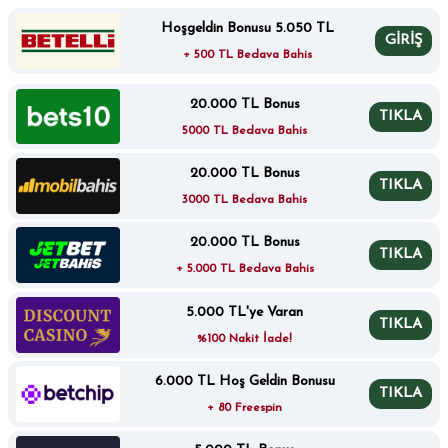
Hoşgeldin Bonusu 5.050 TL
GİRİŞ
+ 500 TL Bedava Bahis
20.000 TL Bonus
TIKLA
5000 TL Bedava Bahis
20.000 TL Bonus
TIKLA
3000 TL Bedava Bahis
20.000 TL Bonus
TIKLA
+ 5.000 TL Bedava Bahis
5.000 TL'ye Varan
TIKLA
%100 Nakit İade!
6.000 TL Hoş Geldin Bonusu
TIKLA
+ 80 Freespin