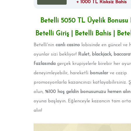
+ 1000 TL Risksiz Bahis
Betelli 5050 TL Üyelik Bonusu
Betelli Giriş | Betelli Bahis | Bete
Betelli'nin
canlı casino
lobisinde en güncel ve h
oyunlar sizi bekliyor!
Rulet, blackjack, baccar
fazlasında
gerçek krupiyelerle birebir her oyu
deneyimleyebilir, hareketli
bonuslar
ve cazip
promosyonlarla kazancınızı katlayabilirsiniz. 
olun,
%100 hoş geldin bonusunuzu hemen alın
oyuna başlayın. Eğlenceyle kazancın tam ortas
alın!