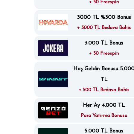
+ 50 Freespin
3000 TL %300 Bonus
+ 3000 TL Bedava Bahis
3.000 TL Bonus
+ 50 Freespin
Hoş Geldin Bonusu 5.00
TL
+ 500 TL Bedava Bahis
Her Ay 4.000 TL
Para Yatırma Bonusu
5.000 TL Bonus