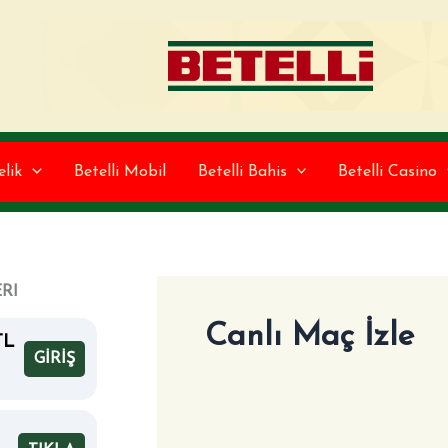
elik
Betelli Mobil
Betelli Bahis
Betelli Casino
ERI
Canlı Maç İzle
TL
GİRİŞ