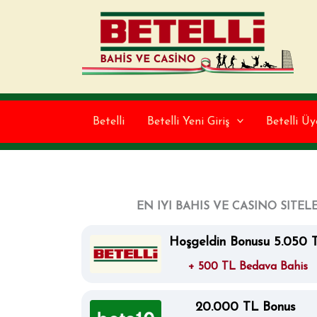
İçeriğe
atla
Betelli
Betelli Yeni Giriş
Betelli Üy
EN IYI BAHIS VE CASINO SITEL
Hoşgeldin Bonusu 5.050 
+ 500 TL Bedava Bahis
20.000 TL Bonus