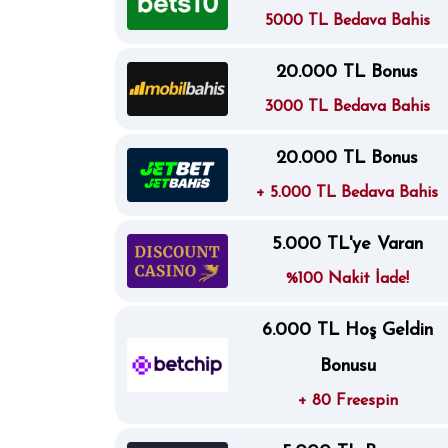
5000 TL Bedava Bahis
20.000 TL Bonus
3000 TL Bedava Bahis
20.000 TL Bonus
+ 5.000 TL Bedava Bahis
5.000 TL'ye Varan
%100 Nakit İade!
6.000 TL Hoş Geldin
Bonusu
+ 80 Freespin