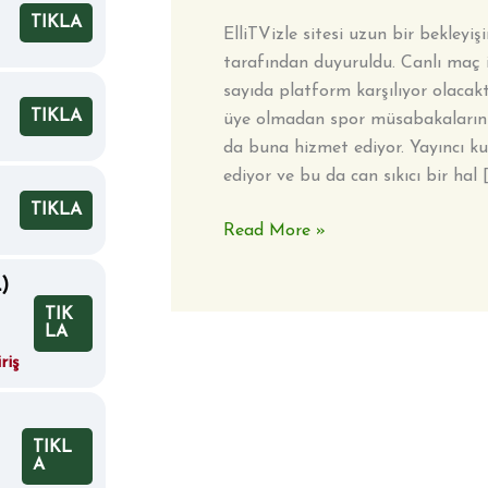
TIKLA
ElliTVizle sitesi uzun bir bekleyiş
tarafından duyuruldu. Canlı maç i
sayıda platform karşılıyor olacak
TIKLA
üye olmadan spor müsabakalarını
da buna hizmet ediyor. Yayıncı ku
ediyor ve bu da can sıkıcı bir hal 
TIKLA
ElliTVizle
Read More »
Full
)
HD
TIK
Maç
LA
İzle
riş
Şifresiz
Maç
Yayını
TIKL
2024
A