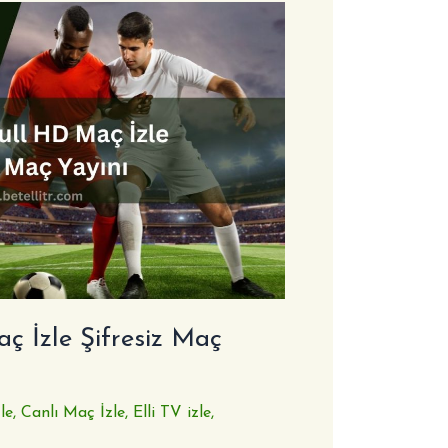
aç İzle Şifresiz Maç
le
,
Canlı Maç İzle
,
Elli TV izle
,