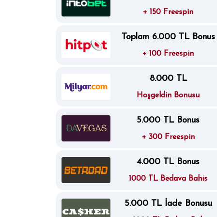
+ 150 Freespin
Toplam 6.000 TL Bonus
+ 100 Freespin
8.000 TL
Hoşgeldin Bonusu
5.000 TL Bonus
+ 300 Freespin
4.000 TL Bonus
1000 TL Bedava Bahis
5.000 TL İade Bonusu