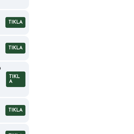
TIKLA
TIKLA
0
TIKL
A
TIKLA