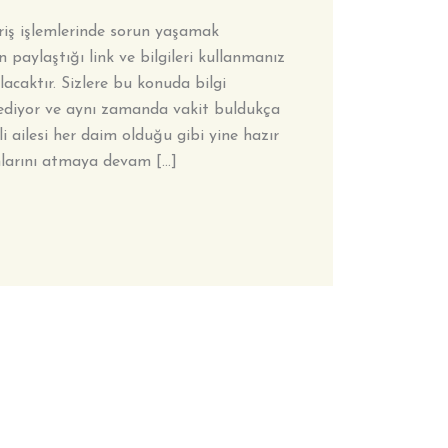
giriş işlemlerinde sorun yaşamak
n paylaştığı link ve bilgileri kullanmanız
lacaktır. Sizlere bu konuda bilgi
diyor ve aynı zamanda vakit buldukça
li ailesi her daim olduğu gibi yine hazır
mlarını atmaya devam […]