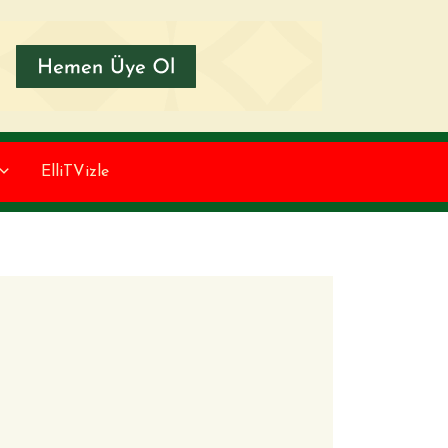
ElliTVizle