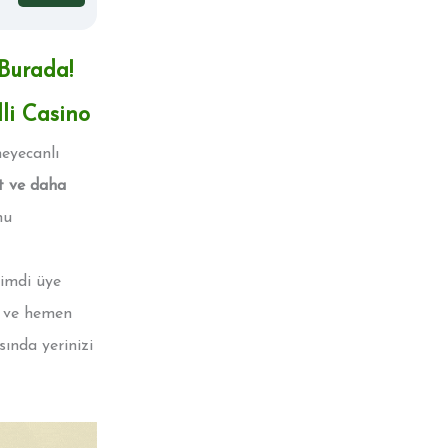
 Burada!
lli Casino
eyecanlı
at ve daha
nu
Şimdi üye
ve hemen
ında yerinizi