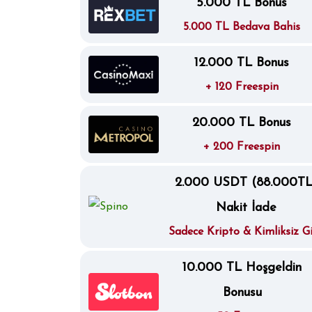
5.000 TL Bonus
5.000 TL Bedava Bahis
12.000 TL Bonus
+ 120 Freespin
20.000 TL Bonus
+ 200 Freespin
2.000 USDT (88.000TL
Nakit İade
Sadece Kripto & Kimliksiz Gi
10.000 TL Hoşgeldin
Bonusu