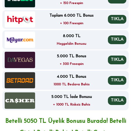
+ 150 Freespin
Toplam 6.000 TL Bonus
TIKLA
+ 100 Freespin
8.000 TL
TIKLA
Hoşgeldin Bonusu
5.000 TL Bonus
TIKLA
+ 300 Freespin
4.000 TL Bonus
TIKLA
1000 TL Bedava Bahis
5.000 TL İade Bonusu
TIKLA
+ 1000 TL Risksiz Bahis
Betelli 5050 TL Üyelik Bonusu Burada! Betelli