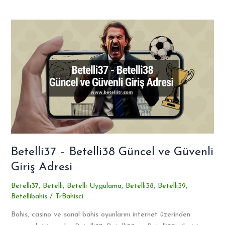
Betelli37 – Betelli38 Güncel ve Güvenli
Giriş Adresi
Betelli37
,
Betelli
,
Betelli Uygulama
,
Betelli38
,
Betelli39
,
Betellibahis
/
TrBahisci
Bahis, casino ve sanal bahis oyunlarını internet üzerinden