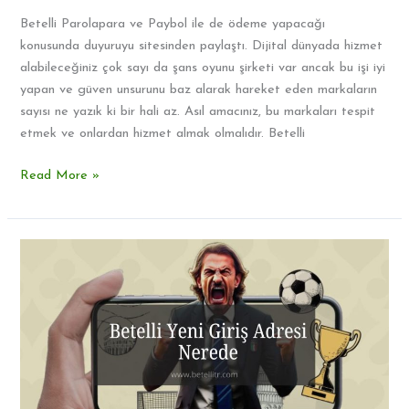
Betelli Parolapara ve Paybol ile de ödeme yapacağı
konusunda duyuruyu sitesinden paylaştı. Dijital dünyada hizmet
alabileceğiniz çok sayı da şans oyunu şirketi var ancak bu işi iyi
yapan ve güven unsurunu baz alarak hareket eden markaların
sayısı ne yazık ki bir hali az. Asıl amacınız, bu markaları tespit
etmek ve onlardan hizmet almak olmalıdır. Betelli
Betelli
Read More »
Parolapara
ve
Paybol
ile
Ödeme
Yapacak