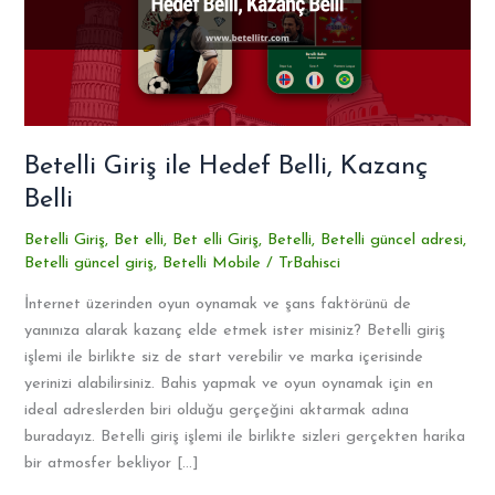
Betelli Giriş ile Hedef Belli, Kazanç
Belli
Betelli Giriş
,
Bet elli
,
Bet elli Giriş
,
Betelli
,
Betelli güncel adresi
,
Betelli güncel giriş
,
Betelli Mobile
/
TrBahisci
İnternet üzerinden oyun oynamak ve şans faktörünü de
yanınıza alarak kazanç elde etmek ister misiniz? Betelli giriş
işlemi ile birlikte siz de start verebilir ve marka içerisinde
yerinizi alabilirsiniz. Bahis yapmak ve oyun oynamak için en
ideal adreslerden biri olduğu gerçeğini aktarmak adına
buradayız. Betelli giriş işlemi ile birlikte sizleri gerçekten harika
bir atmosfer bekliyor […]