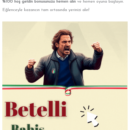
%100 hoş geldin bonusunuzu hemen alın
ve hemen oyuna başlayın.
Eğlenceyle kazancın tam ortasında yerinizi alın!