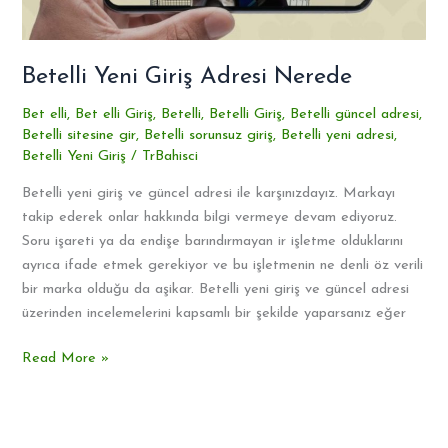
Betelli Yeni Giriş Adresi Nerede
Bet elli
,
Bet elli Giriş
,
Betelli
,
Betelli Giriş
,
Betelli güncel adresi
,
Betelli sitesine gir
,
Betelli sorunsuz giriş
,
Betelli yeni adresi
,
Betelli Yeni Giriş
/
TrBahisci
Betelli yeni giriş ve güncel adresi ile karşınızdayız. Markayı
takip ederek onlar hakkında bilgi vermeye devam ediyoruz.
Soru işareti ya da endişe barındırmayan ir işletme olduklarını
ayrıca ifade etmek gerekiyor ve bu işletmenin ne denli öz verili
bir marka olduğu da aşikar. Betelli yeni giriş ve güncel adresi
üzerinden incelemelerini kapsamlı bir şekilde yaparsanız eğer
Betelli
Read More »
Yeni
Giriş
Adresi