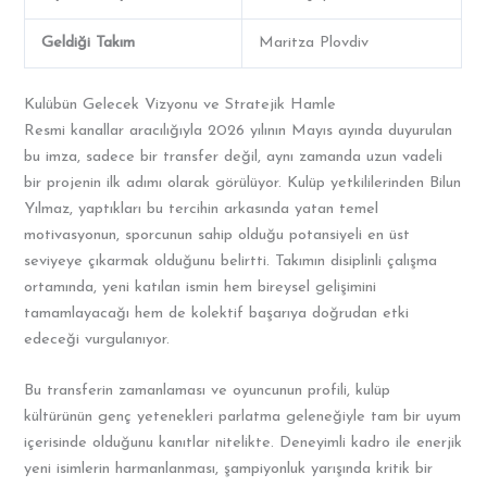
Geldiği Takım
Maritza Plovdiv
Kulübün Gelecek Vizyonu ve Stratejik Hamle
Resmi kanallar aracılığıyla 2026 yılının Mayıs ayında duyurulan
bu imza, sadece bir transfer değil, aynı zamanda uzun vadeli
bir projenin ilk adımı olarak görülüyor. Kulüp yetkililerinden Bilun
Yılmaz, yaptıkları bu tercihin arkasında yatan temel
motivasyonun, sporcunun sahip olduğu potansiyeli en üst
seviyeye çıkarmak olduğunu belirtti. Takımın disiplinli çalışma
ortamında, yeni katılan ismin hem bireysel gelişimini
tamamlayacağı hem de kolektif başarıya doğrudan etki
edeceği vurgulanıyor.
Bu transferin zamanlaması ve oyuncunun profili, kulüp
kültürünün genç yetenekleri parlatma geleneğiyle tam bir uyum
içerisinde olduğunu kanıtlar nitelikte. Deneyimli kadro ile enerjik
yeni isimlerin harmanlanması, şampiyonluk yarışında kritik bir