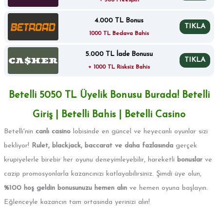
4.000 TL Bonus
TIKLA
1000 TL Bedava Bahis
5.000 TL İade Bonusu
TIKLA
+ 1000 TL Risksiz Bahis
Betelli 5050 TL Üyelik Bonusu Burada! Betelli
Giriş | Betelli Bahis | Betelli Casino
Betelli'nin
canlı casino
lobisinde en güncel ve heyecanlı oyunlar sizi
bekliyor!
Rulet, blackjack, baccarat ve daha fazlasında
gerçek
krupiyelerle birebir her oyunu deneyimleyebilir, hareketli
bonuslar
ve
cazip promosyonlarla kazancınızı katlayabilirsiniz. Şimdi üye olun,
%100 hoş geldin bonusunuzu hemen alın
ve hemen oyuna başlayın.
Eğlenceyle kazancın tam ortasında yerinizi alın!