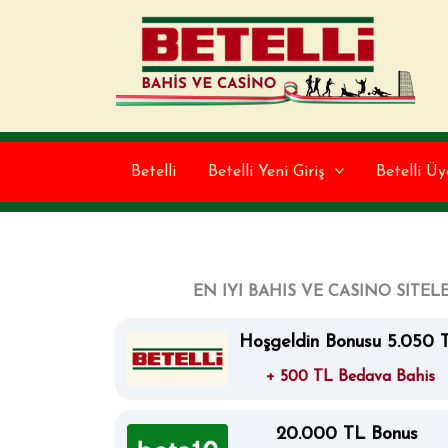
İçeriğe
atla
Betelli
Betelli Yeni Giriş
Betelli Üy
EN IYI BAHIS VE CASINO SITEL
Hoşgeldin Bonusu 5.050 
+ 500 TL Bedava Bahis
20.000 TL Bonus