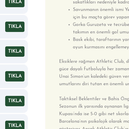
TIKLA
sakatlıkları nedeniyle kadr
Savunmanın önemli ismi Ye
için bu maçta görev yapa
Gorka Guruzeta ve tecrübel
TIKLA
takımın en önemli gol umutl
Bask ekibi, taraftarının ya
oyun kurmasını engellemeye
TIKLA
Eksiklere rağmen Athletic Club, di
güce dayalı futboluyla her zaman t
TIKLA
Unai Simon’un kaledeki güven ver
umutlarını diri tutan en önemli un
Taktiksel Beklentiler ve Bahis Öng
TIKLA
Sezonun ilk yarısında oynanan li
Kupası’nda ise 5-0 gibi net skorlar
Barcelona’nın psikolojik olarak m
TIKLA
gösteriyor. Ancak Athletic Club’ın