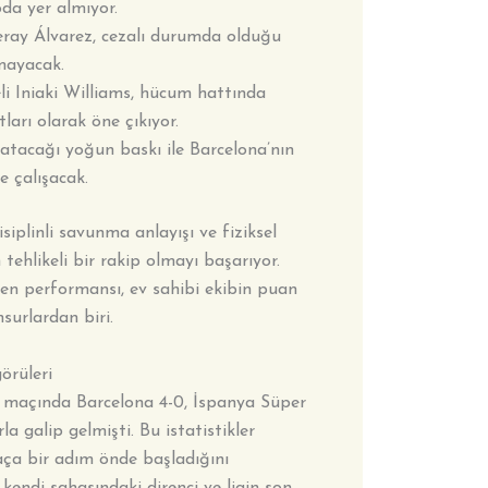
oda yer almıyor.
ray Álvarez, cezalı durumda olduğu
mayacak.
i Iniaki Williams, hücum hattında
arı olarak öne çıkıyor.
ratacağı yoğun baskı ile Barcelona’nın
 çalışacak.
siplinli savunma anlayışı ve fiziksel
ehlikeli bir rakip olmayı başarıyor.
en performansı, ev sahibi ekibin puan
surlardan biri.
örüleri
g maçında Barcelona 4-0, İspanya Süper
la galip gelmişti. Bu istatistikler
aça bir adım önde başladığını
 kendi sahasındaki direnci ve ligin son