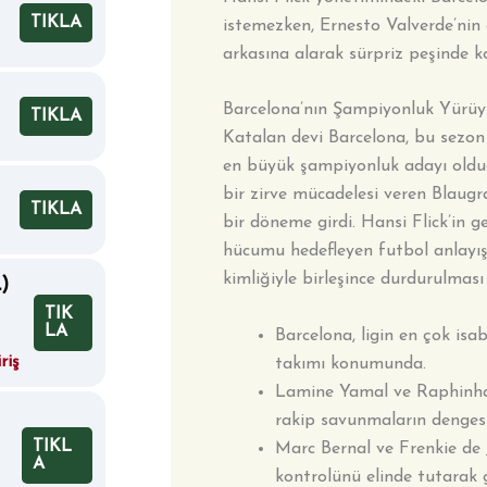
TIKLA
istemezken, Ernesto Valverde’nin 
arkasına alarak sürpriz peşinde k
Barcelona’nın Şampiyonluk Yürü
TIKLA
Katalan devi Barcelona, bu sezon 
en büyük şampiyonluk adayı olduğ
bir zirve mücadelesi veren Blaugr
TIKLA
bir döneme girdi. Hansi Flick’in 
hücumu hedefleyen futbol anlayış
kimliğiyle birleşince durdurulması
)
TIK
LA
Barcelona, ligin en çok is
riş
takımı konumunda.
Lamine Yamal ve Raphinha 
rakip savunmaların dengesi
TIKL
Marc Bernal ve Frenkie de 
A
kontrolünü elinde tutarak 