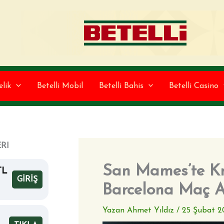
elik
Betelli Mobil
Betelli Bahis
Betelli Casino
ERI
San Mames’te Kri
TL
GİRİŞ
Barcelona Maç A
Yazan
Ahmet Yıldız
/
25 Şubat 2