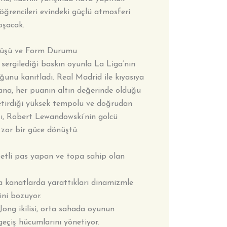
öğrencileri evindeki güçlü atmosferi
oşacak.
yüşü ve Form Durumu
sergilediği baskın oyunla La Liga’nın
unu kanıtladı. Real Madrid ile kıyasıya
ana, her puanın altın değerinde olduğu
getirdiği yüksek tempolu ve doğrudan
ı, Robert Lewandowski’nin golcü
 zor bir güce dönüştü.
abetli pas yapan ve topa sahip olan
kanatlarda yarattıkları dinamizmle
ni bozuyor.
Jong ikilisi, orta sahada oyunun
geçiş hücumlarını yönetiyor.