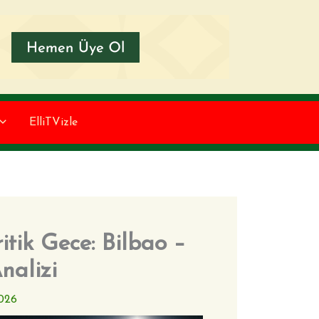
ElliTVizle
tik Gece: Bilbao –
nalizi
026