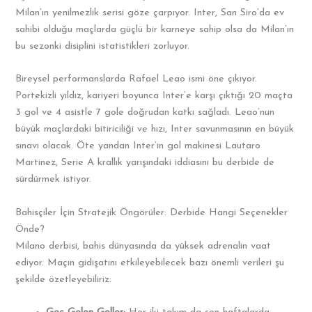
Milan’ın yenilmezlik serisi göze çarpıyor. Inter, San Siro’da ev
sahibi olduğu maçlarda güçlü bir karneye sahip olsa da Milan’ın
bu sezonki disiplini istatistikleri zorluyor.
Bireysel performanslarda Rafael Leao ismi öne çıkıyor.
Portekizli yıldız, kariyeri boyunca Inter’e karşı çıktığı 20 maçta
3 gol ve 4 asistle 7 gole doğrudan katkı sağladı. Leao’nun
büyük maçlardaki bitiriciliği ve hızı, Inter savunmasının en büyük
sınavı olacak. Öte yandan Inter’in gol makinesi Lautaro
Martinez, Serie A krallık yarışındaki iddiasını bu derbide de
sürdürmek istiyor.
Bahisçiler İçin Stratejik Öngörüler: Derbide Hangi Seçenekler
Önde?
Milano derbisi, bahis dünyasında da yüksek adrenalin vaat
ediyor. Maçın gidişatını etkileyebilecek bazı önemli verileri şu
şekilde özetleyebiliriz: