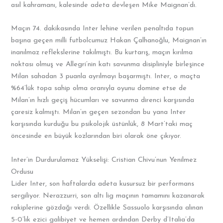
asıl kahramanı, kalesinde adeta devleşen Mike Maignan’dı.
Maçın 74. dakikasında Inter lehine verilen penaltıda topun
başına geçen milli futbolcumuz Hakan Çalhanoğlu, Maignan’ın
inanılmaz reflekslerine takılmıştı. Bu kurtarış, maçın kırılma
noktası olmuş ve Allegri’nin katı savunma disipliniyle birleşince
Milan sahadan 3 puanla ayrılmayı başarmıştı. Inter, o maçta
%64’lük topa sahip olma oranıyla oyunu domine etse de
Milan’ın hızlı geçiş hücumları ve savunma direnci karşısında
çaresiz kalmıştı. Milan’ın geçen sezondan bu yana Inter
karşısında kurduğu bu psikolojik üstünlük, 8 Mart’taki maç
öncesinde en büyük kozlarından biri olarak öne çıkıyor.
Inter’in Durdurulamaz Yükselişi: Cristian Chivu’nun Yenilmez
Ordusu
Lider Inter, son haftalarda adeta kusursuz bir performans
sergiliyor. Nerazzurri, son altı lig maçının tamamını kazanarak
rakiplerine gözdağı verdi. Özellikle Sassuolo karşısında alınan
5-0’lık ezici galibiyet ve hemen ardından Derby d’Italia’da