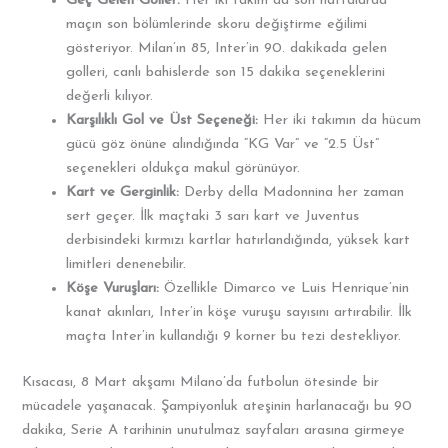
Geç Gelen Goller:
Her iki takım da son haftalarda
maçın son bölümlerinde skoru değiştirme eğilimi
gösteriyor. Milan’ın 85, Inter’in 90. dakikada gelen
golleri, canlı bahislerde son 15 dakika seçeneklerini
değerli kılıyor.
Karşılıklı Gol ve Üst Seçeneği:
Her iki takımın da hücum
gücü göz önüne alındığında “KG Var” ve “2.5 Üst”
seçenekleri oldukça makul görünüyor.
Kart ve Gerginlik:
Derby della Madonnina her zaman
sert geçer. İlk maçtaki 3 sarı kart ve Juventus
derbisindeki kırmızı kartlar hatırlandığında, yüksek kart
limitleri denenebilir.
Köşe Vuruşları:
Özellikle Dimarco ve Luis Henrique’nin
kanat akınları, Inter’in köşe vuruşu sayısını artırabilir. İlk
maçta Inter’in kullandığı 9 korner bu tezi destekliyor.
Kısacası, 8 Mart akşamı Milano’da futbolun ötesinde bir
mücadele yaşanacak. Şampiyonluk ateşinin harlanacağı bu 90
dakika, Serie A tarihinin unutulmaz sayfaları arasına girmeye