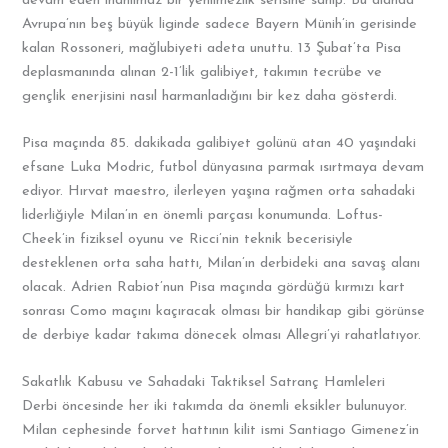
devam eden inanılmaz bir yenilmezlik serisine sahip. Bu alanda
Avrupa’nın beş büyük liginde sadece Bayern Münih’in gerisinde
kalan Rossoneri, mağlubiyeti adeta unuttu. 13 Şubat’ta Pisa
deplasmanında alınan 2-1’lik galibiyet, takımın tecrübe ve
gençlik enerjisini nasıl harmanladığını bir kez daha gösterdi.
Pisa maçında 85. dakikada galibiyet golünü atan 40 yaşındaki
efsane Luka Modric, futbol dünyasına parmak ısırtmaya devam
ediyor. Hırvat maestro, ilerleyen yaşına rağmen orta sahadaki
liderliğiyle Milan’ın en önemli parçası konumunda. Loftus-
Cheek’in fiziksel oyunu ve Ricci’nin teknik becerisiyle
desteklenen orta saha hattı, Milan’ın derbideki ana savaş alanı
olacak. Adrien Rabiot’nun Pisa maçında gördüğü kırmızı kart
sonrası Como maçını kaçıracak olması bir handikap gibi görünse
de derbiye kadar takıma dönecek olması Allegri’yi rahatlatıyor.
Sakatlık Kabusu ve Sahadaki Taktiksel Satranç Hamleleri
Derbi öncesinde her iki takımda da önemli eksikler bulunuyor.
Milan cephesinde forvet hattının kilit ismi Santiago Gimenez’in