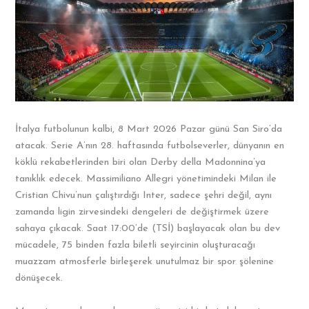
İtalya futbolunun kalbi, 8 Mart 2026 Pazar günü San Siro’da
atacak. Serie A’nın 28. haftasında futbolseverler, dünyanın en
köklü rekabetlerinden biri olan Derby della Madonnina’ya
tanıklık edecek. Massimiliano Allegri yönetimindeki Milan ile
Cristian Chivu’nun çalıştırdığı Inter, sadece şehri değil, aynı
zamanda ligin zirvesindeki dengeleri de değiştirmek üzere
sahaya çıkacak. Saat 17:00’de (TSİ) başlayacak olan bu dev
mücadele, 75 binden fazla biletli seyircinin oluşturacağı
muazzam atmosferle birleşerek unutulmaz bir spor şölenine
dönüşecek.