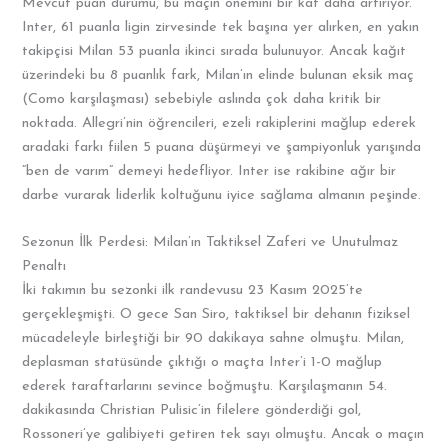
Mevcut puan durumu, bu maçın önemini bir kat daha artırıyor.
Inter, 61 puanla ligin zirvesinde tek başına yer alırken, en yakın
takipçisi Milan 53 puanla ikinci sırada bulunuyor. Ancak kağıt
üzerindeki bu 8 puanlık fark, Milan’ın elinde bulunan eksik maç
(Como karşılaşması) sebebiyle aslında çok daha kritik bir
noktada. Allegri’nin öğrencileri, ezeli rakiplerini mağlup ederek
aradaki farkı fiilen 5 puana düşürmeyi ve şampiyonluk yarışında
“ben de varım” demeyi hedefliyor. Inter ise rakibine ağır bir
darbe vurarak liderlik koltuğunu iyice sağlama almanın peşinde.
Sezonun İlk Perdesi: Milan’ın Taktiksel Zaferi ve Unutulmaz
Penaltı
İki takımın bu sezonki ilk randevusu 23 Kasım 2025’te
gerçekleşmişti. O gece San Siro, taktiksel bir dehanın fiziksel
mücadeleyle birleştiği bir 90 dakikaya sahne olmuştu. Milan,
deplasman statüsünde çıktığı o maçta Inter’i 1-0 mağlup
ederek taraftarlarını sevince boğmuştu. Karşılaşmanın 54.
dakikasında Christian Pulisic’in filelere gönderdiği gol,
Rossoneri’ye galibiyeti getiren tek sayı olmuştu. Ancak o maçın