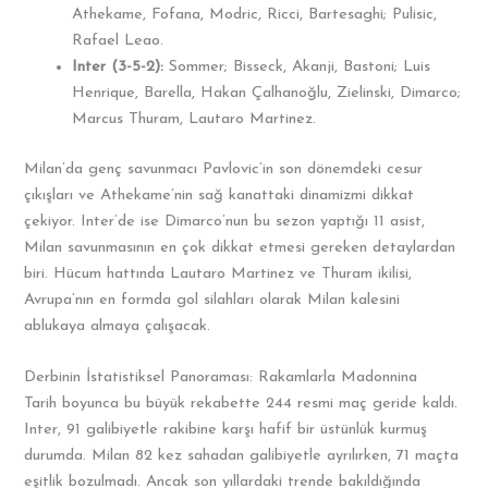
Athekame, Fofana, Modric, Ricci, Bartesaghi; Pulisic,
Rafael Leao.
Inter (3-5-2):
Sommer; Bisseck, Akanji, Bastoni; Luis
Henrique, Barella, Hakan Çalhanoğlu, Zielinski, Dimarco;
Marcus Thuram, Lautaro Martinez.
Milan’da genç savunmacı Pavlovic’in son dönemdeki cesur
çıkışları ve Athekame’nin sağ kanattaki dinamizmi dikkat
çekiyor. Inter’de ise Dimarco’nun bu sezon yaptığı 11 asist,
Milan savunmasının en çok dikkat etmesi gereken detaylardan
biri. Hücum hattında Lautaro Martinez ve Thuram ikilisi,
Avrupa’nın en formda gol silahları olarak Milan kalesini
ablukaya almaya çalışacak.
Derbinin İstatistiksel Panoraması: Rakamlarla Madonnina
Tarih boyunca bu büyük rekabette 244 resmi maç geride kaldı.
Inter, 91 galibiyetle rakibine karşı hafif bir üstünlük kurmuş
durumda. Milan 82 kez sahadan galibiyetle ayrılırken, 71 maçta
eşitlik bozulmadı. Ancak son yıllardaki trende bakıldığında