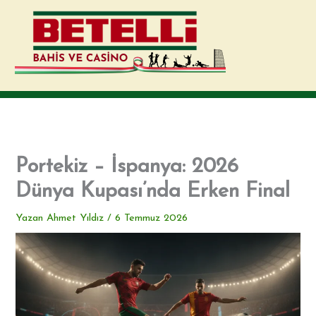
İçeriğe
atla
Portekiz – İspanya: 2026
Dünya Kupası’nda Erken Final
Yazan
Ahmet Yıldız
/
6 Temmuz 2026