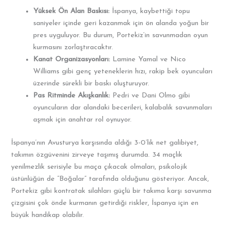
Yüksek Ön Alan Baskısı:
İspanya, kaybettiği topu
saniyeler içinde geri kazanmak için ön alanda yoğun bir
pres uyguluyor. Bu durum, Portekiz’in savunmadan oyun
kurmasını zorlaştıracaktır.
Kanat Organizasyonları:
Lamine Yamal ve Nico
Williams gibi genç yeteneklerin hızı, rakip bek oyuncuları
üzerinde sürekli bir baskı oluşturuyor.
Pas Ritminde Akışkanlık:
Pedri ve Dani Olmo gibi
oyuncuların dar alandaki becerileri, kalabalık savunmaları
aşmak için anahtar rol oynuyor.
İspanya’nın Avusturya karşısında aldığı 3-0’lık net galibiyet,
takımın özgüvenini zirveye taşımış durumda. 34 maçlık
yenilmezlik serisiyle bu maça çıkacak olmaları, psikolojik
üstünlüğün de “Boğalar” tarafında olduğunu gösteriyor. Ancak,
Portekiz gibi kontratak silahları güçlü bir takıma karşı savunma
çizgisini çok önde kurmanın getirdiği riskler, İspanya için en
büyük handikap olabilir.