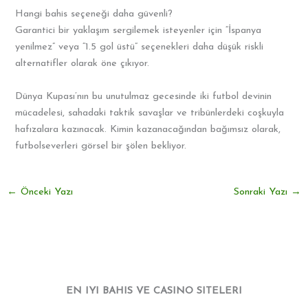
Hangi bahis seçeneği daha güvenli?
Garantici bir yaklaşım sergilemek isteyenler için “İspanya
yenilmez” veya “1.5 gol üstü” seçenekleri daha düşük riskli
alternatifler olarak öne çıkıyor.
Dünya Kupası’nın bu unutulmaz gecesinde iki futbol devinin
mücadelesi, sahadaki taktik savaşlar ve tribünlerdeki coşkuyla
hafızalara kazınacak. Kimin kazanacağından bağımsız olarak,
futbolseverleri görsel bir şölen bekliyor.
←
Önceki Yazı
Sonraki Yazı
→
EN IYI BAHIS VE CASINO SITELERI