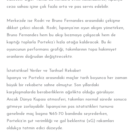
ceza sahası içine çok fazla orta ve pas servis edebilir.
Merkezde ise Rodri ve Bruno Fernandes arasındaki çekişme
dikkat çekici olacak. Rodri, İspanya’nın oyun akışını yönetirken,
Bruno Fernandes hem bu akışı bozmaya çalışacak hem de
kaptığı toplarla Portekiz’i hızla atağa kaldıracak. Bu iki
oyuncunun performans grafiği, takımlarının topa hakimiyet
oranlarını doğrudan değiştirecektir.
İstatistiksel Veriler ve Tarihsel Rekabet
İspanya ve Portekiz arasındaki maçlar tarih boyunca her zaman
büyük bir rekabete sahne olmuştur. Son yıllardaki
karşılaşmalarda beraberliklerin ağırlıkta olduğu görülüyor.
Ancak Dünya Kupası atmosferi, takımları normal sürede sonuca
gitmeye zorlayabilir. İspanya’nın pas istatistikleri turnuva
genelinde maç başına %65-70 bandında seyrederken,
Portekiz’in şut verimliliği ve gol beklentisi (xG) rakamları
oldukça tatmin edici düzeyde.