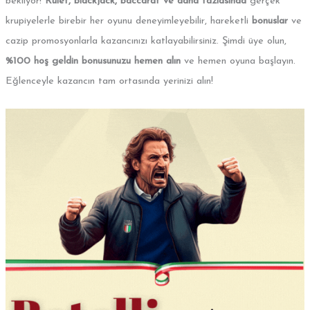
bekliyor!
Rulet, blackjack, baccarat ve daha fazlasında
gerçek
krupiyelerle birebir her oyunu deneyimleyebilir, hareketli
bonuslar
ve
cazip promosyonlarla kazancınızı katlayabilirsiniz. Şimdi üye olun,
%100 hoş geldin bonusunuzu hemen alın
ve hemen oyuna başlayın.
Eğlenceyle kazancın tam ortasında yerinizi alın!