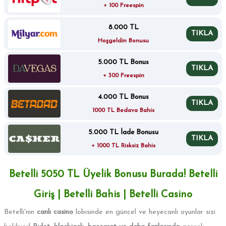
+ 100 Freespin
8.000 TL
TIKLA
Hoşgeldin Bonusu
5.000 TL Bonus
TIKLA
+ 300 Freespin
4.000 TL Bonus
TIKLA
1000 TL Bedava Bahis
5.000 TL İade Bonusu
TIKLA
+ 1000 TL Risksiz Bahis
Betelli 5050 TL Üyelik Bonusu Burada! Betelli
Giriş | Betelli Bahis | Betelli Casino
Betelli'nin
canlı casino
lobisinde en güncel ve heyecanlı oyunlar sizi