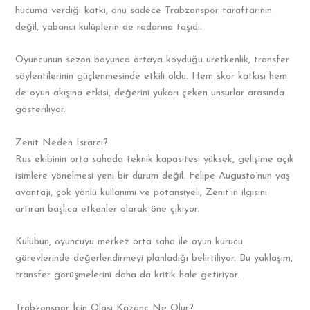
hücuma verdiği katkı, onu sadece Trabzonspor taraftarının
değil, yabancı kulüplerin de radarına taşıdı.
Oyuncunun sezon boyunca ortaya koyduğu üretkenlik, transfer
söylentilerinin güçlenmesinde etkili oldu. Hem skor katkısı hem
de oyun akışına etkisi, değerini yukarı çeken unsurlar arasında
gösteriliyor.
Zenit Neden Israrcı?
Rus ekibinin orta sahada teknik kapasitesi yüksek, gelişime açık
isimlere yönelmesi yeni bir durum değil. Felipe Augusto’nun yaş
avantajı, çok yönlü kullanımı ve potansiyeli, Zenit’in ilgisini
artıran başlıca etkenler olarak öne çıkıyor.
Kulübün, oyuncuyu merkez orta saha ile oyun kurucu
görevlerinde değerlendirmeyi planladığı belirtiliyor. Bu yaklaşım,
transfer görüşmelerini daha da kritik hale getiriyor.
Trabzonspor İçin Olası Kazanç Ne Olur?