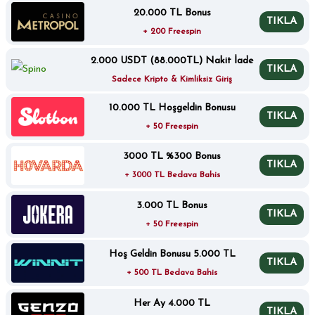
20.000 TL Bonus
TIKLA
+ 200 Freespin
2.000 USDT (88.000TL) Nakit İade
TIKLA
Sadece Kripto & Kimliksiz Giriş
10.000 TL Hoşgeldin Bonusu
TIKLA
+ 50 Freespin
3000 TL %300 Bonus
TIKLA
+ 3000 TL Bedava Bahis
3.000 TL Bonus
TIKLA
+ 50 Freespin
Hoş Geldin Bonusu 5.000 TL
TIKLA
+ 500 TL Bedava Bahis
Her Ay 4.000 TL
TIKLA