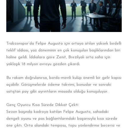
Trabzonspor’da Felipe Augusto için ortaya atılan yüksek bedelli
teklif iddiası, yaz döneminin en çok konuşulan başlıklarından biri
haline geldi. İddialara göre Zenit, Brezilyalı orta saha için
yaklaşık 18 milyon avroyu gözden çıkardı.
Bu rakam doğrulanırsa, bordo-mavili kulüp önemli bir gelir kapısı
açabilir. Görüşmelerde ödeme takvimi, bonuslar ve sonraki
satıştan pay gibi ayrıntıların masada olduğu konuşuluyor.
Genç Oyuncu Kısa Sürede Dikkat Çekti
Sezon başında kadroya katılan Felipe Augusto, sahadaki
dengeli oyunu ve pas bağlantılarındaki başarısıyla kısa sürede
öne çıktı. Orta alandaki temposu, topu yönlendirme becerisi ve