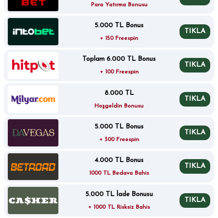
Para Yatırma Bonusu
5.000 TL Bonus
TIKLA
+ 150 Freespin
Toplam 6.000 TL Bonus
TIKLA
+ 100 Freespin
8.000 TL
TIKLA
Hoşgeldin Bonusu
5.000 TL Bonus
TIKLA
+ 300 Freespin
4.000 TL Bonus
TIKLA
1000 TL Bedava Bahis
5.000 TL İade Bonusu
TIKLA
+ 1000 TL Risksiz Bahis