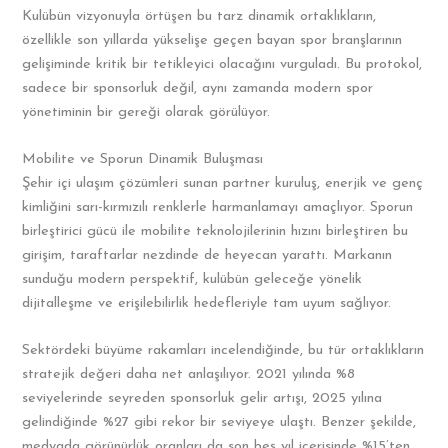
Kulübün vizyonuyla örtüşen bu tarz dinamik ortaklıkların,
özellikle son yıllarda yükselişe geçen bayan spor branşlarının
gelişiminde kritik bir tetikleyici olacağını vurguladı. Bu protokol,
sadece bir sponsorluk değil, aynı zamanda modern spor
yönetiminin bir gereği olarak görülüyor.
Mobilite ve Sporun Dinamik Buluşması
Şehir içi ulaşım çözümleri sunan partner kuruluş, enerjik ve genç
kimliğini sarı-kırmızılı renklerle harmanlamayı amaçlıyor. Sporun
birleştirici gücü ile mobilite teknolojilerinin hızını birleştiren bu
girişim, taraftarlar nezdinde de heyecan yarattı. Markanın
sunduğu modern perspektif, kulübün geleceğe yönelik
dijitalleşme ve erişilebilirlik hedefleriyle tam uyum sağlıyor.
Sektördeki büyüme rakamları incelendiğinde, bu tür ortaklıkların
stratejik değeri daha net anlaşılıyor. 2021 yılında %8
seviyelerinde seyreden sponsorluk gelir artışı, 2025 yılına
gelindiğinde %27 gibi rekor bir seviyeye ulaştı. Benzer şekilde,
medyada görünürlük oranları da son beş yıl içerisinde %15’ten