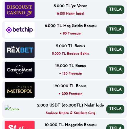
5.000 TL'ye Varan
TIKLA
%100 Nakit İade!
6.000 TL Hoş Geldin Bonusu
TIKLA
+ 80 Freespin
5.000 TL Bonus
TIKLA
5.000 TL Bedava Bahis
12.000 TL Bonus
TIKLA
+ 120 Freespin
20.000 TL Bonus
TIKLA
+ 200 Freespin
2.000 USDT (88.000TL) Nakit İade
TIKLA
Sadece Kripto & Kimliksiz Giriş
10.000 TL Hoşgeldin Bonusu
TIKLA