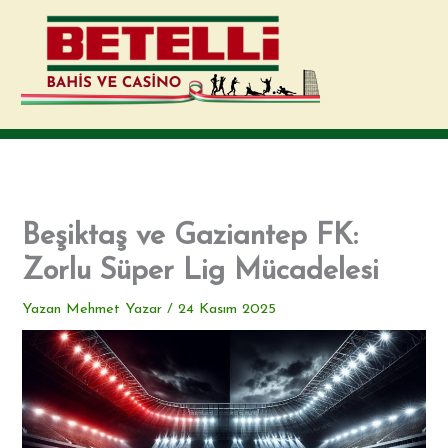
İçeriğe
atla
Beşiktaş ve Gaziantep FK:
Zorlu Süper Lig Mücadelesi
Yazan
Mehmet Yazar
/
24 Kasım 2025