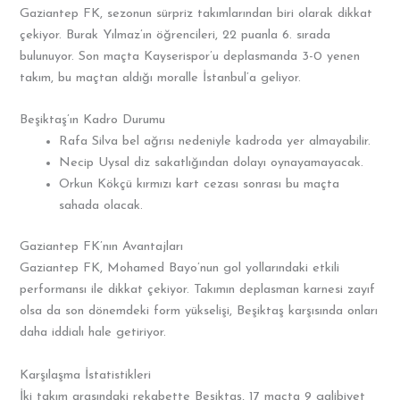
Gaziantep FK, sezonun sürpriz takımlarından biri olarak dikkat
çekiyor. Burak Yılmaz’ın öğrencileri, 22 puanla 6. sırada
bulunuyor. Son maçta Kayserispor’u deplasmanda 3-0 yenen
takım, bu maçtan aldığı moralle İstanbul’a geliyor.
Beşiktaş’ın Kadro Durumu
Rafa Silva bel ağrısı nedeniyle kadroda yer almayabilir.
Necip Uysal diz sakatlığından dolayı oynayamayacak.
Orkun Kökçü kırmızı kart cezası sonrası bu maçta
sahada olacak.
Gaziantep FK’nın Avantajları
Gaziantep FK, Mohamed Bayo’nun gol yollarındaki etkili
performansı ile dikkat çekiyor. Takımın deplasman karnesi zayıf
olsa da son dönemdeki form yükselişi, Beşiktaş karşısında onları
daha iddialı hale getiriyor.
Karşılaşma İstatistikleri
İki takım arasındaki rekabette Beşiktaş, 17 maçta 9 galibiyet