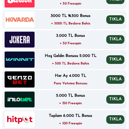
+ 50 Freespin
3000 TL %300 Bonus
TIKLA
+ 3000 TL Bedava Bahis
3.000 TL Bonus
TIKLA
+ 50 Freespin
Hoş Geldin Bonusu 5.000 TL
TIKLA
+ 500 TL Bedava Bahis
Her Ay 4.000 TL
TIKLA
Para Yatırma Bonusu
5.000 TL Bonus
TIKLA
+ 150 Freespin
Toplam 6.000 TL Bonus
TIKLA
+ 100 Freespin