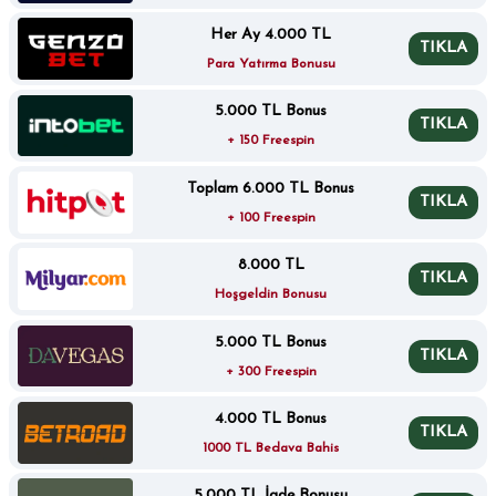
Her Ay 4.000 TL
TIKLA
Para Yatırma Bonusu
5.000 TL Bonus
TIKLA
+ 150 Freespin
Toplam 6.000 TL Bonus
TIKLA
+ 100 Freespin
8.000 TL
TIKLA
Hoşgeldin Bonusu
5.000 TL Bonus
TIKLA
+ 300 Freespin
4.000 TL Bonus
TIKLA
1000 TL Bedava Bahis
5.000 TL İade Bonusu