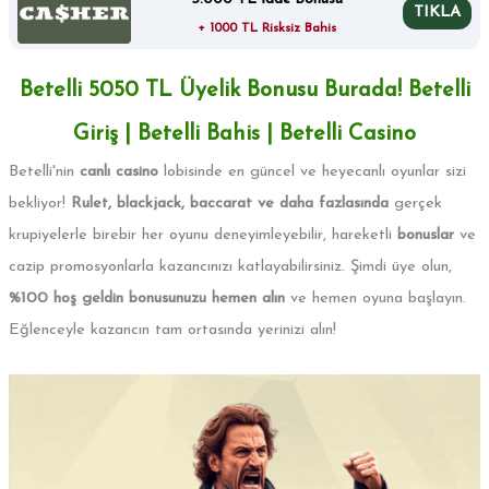
TIKLA
+ 1000 TL Risksiz Bahis
Betelli 5050 TL Üyelik Bonusu Burada! Betelli
Giriş | Betelli Bahis | Betelli Casino
Betelli'nin
canlı casino
lobisinde en güncel ve heyecanlı oyunlar sizi
bekliyor!
Rulet, blackjack, baccarat ve daha fazlasında
gerçek
krupiyelerle birebir her oyunu deneyimleyebilir, hareketli
bonuslar
ve
cazip promosyonlarla kazancınızı katlayabilirsiniz. Şimdi üye olun,
%100 hoş geldin bonusunuzu hemen alın
ve hemen oyuna başlayın.
Eğlenceyle kazancın tam ortasında yerinizi alın!